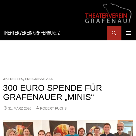
Suchen
THEATERVEREIN GRAFENAU e. V.
SPRINGE
PRIMÄR
ZUM
MENÜ
INHALT
AKTUELLES
,
EREIGNISSE 2026
300 EURO SPENDE FÜR
GRAFENAUER „MINIS“
31. MÄRZ 2026
ROBERT FUCHS