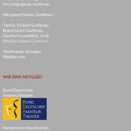
Faschingsgarde Grafenau
Metzgerei Mayer, Grafenau
Tennis-Stüberl Grafenau
Bräustüberl Grafenau
Gasthof Lusenblick, Grüb
Waldlerstüberl Grafenau
Grafenauer Anzeiger
Waidler.com
WIR SIND MITGLIED
Bund Deutscher
Amateurtheater
Verband der Bayerischen