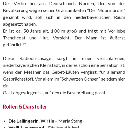
Der Verbrecher aus Deutschlands Norden, der von der
Bevölkerung wegen seiner Grausamkeiten “Der Moormörder“
genannt wird, soll sich in den niederbayerischen Raum
abgesetzt haben.
Er ist ca. 50 Jahre alt, 1,80 m groß und trägt mit Vorliebe
Trenchcoat und Hut. Vorsicht! Der Mann ist äußerst
gefährlich!”
Diese Radiodurchsage sorgt in einer verschlafenen,
niederbayerischen Kleinstadt, in der es schon eine Sensation ist,
wenn der Messner das Gebet-Läuten vergisst, für allerhand
Gesprächsstoff. Vor allem im “Schwarzen Ochsen“, seitdem hier
ein
Gast abgestiegen ist, auf den die Beschreibung passt…
Rollen & Darsteller
Die Lallingerin, Wirtin
– Maria Stangl
Walli, Hausmagd
– Edeltraud Niegl