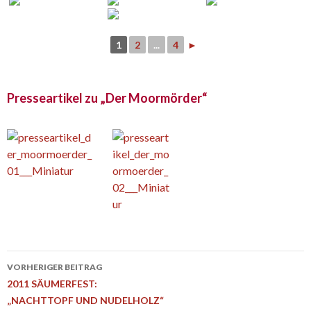
1
2
...
4
►
Presseartikel zu „Der Moormörder“
Beitrags-
VORHERIGER BEITRAG
Navigation
2011 SÄUMERFEST:
„NACHTTOPF UND NUDELHOLZ“