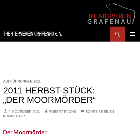
Suchen
THEATERVEREIN GRAFENAU e. V.
SPRINGE
PRIMÄR
ZUM
MENÜ
INHALT
AUFFÜHRUNGEN 2011
2011 HERBST-STÜCK:
„DER MOORMÖRDER“
4. NOVEMBER 2011
ROBERT FUCHS
SCHREIBE EINEN
KOMMENTAR
Der Moormörder