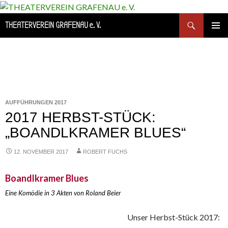
Suchen
THEATERVEREIN GRAFENAU e. V.
SPRINGE
PRIMÄR
ZUM
MENÜ
INHALT
AUFFÜHRUNGEN 2017
2017 HERBST-STÜCK:
„BOANDLKRAMER BLUES“
12. NOVEMBER 2017
ROBERT FUCHS
Boandlkramer Blues
Eine Komödie in 3 Akten von Roland Beier
Unser Herbst-Stück 2017: