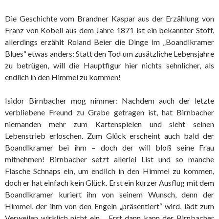
Die Geschichte vom Brandner Kaspar aus der Erzählung von
Franz von Kobell aus dem Jahre 1871 ist ein bekannter Stoff,
allerdings erzählt Roland Beier die Dinge im „Boandlkramer
Blues“ etwas anders: Statt den Tod um zusätzliche Lebensjahre
zu betrügen, will die Hauptfigur hier nichts sehnlicher, als
endlich in den Himmel zu kommen!
Isidor Birnbacher mog nimmer: Nachdem auch der letzte
verbliebene Freund zu Grabe getragen ist, hat Birnbacher
niemanden mehr zum Kartenspielen und sieht seinen
Lebenstrieb erloschen. Zum Glück erscheint auch bald der
Boandlkramer bei ihm – doch der will bloß seine Frau
mitnehmen! Birnbacher setzt allerlei List und so manche
Flasche Schnaps ein, um endlich in den Himmel zu kommen,
doch er hat einfach kein Glück. Erst ein kurzer Ausflug mit dem
Boandlkramer kuriert ihn von seinem Wunsch, denn der
Himmel, der ihm von den Engeln „präsentiert“ wird, lädt zum
Verweilen wirklich nicht ein… Erst dann kann der Birnbacher