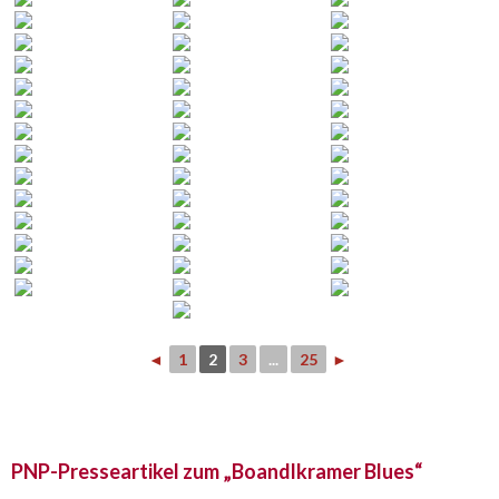
◄
1
2
3
...
25
►
PNP-Presseartikel zum „Boandlkramer Blues“