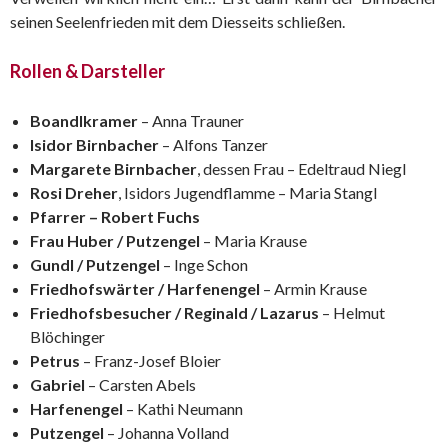
seinen Seelenfrieden mit dem Diesseits schließen.
Rollen & Darsteller
Boandlkramer
– Anna Trauner
Isidor Birnbacher
– Alfons Tanzer
Margarete Birnbacher
, dessen Frau – Edeltraud Niegl
Rosi Dreher
, Isidors Jugendflamme – Maria Stangl
Pfarrer – Robert Fuchs
Frau Huber / Putzengel
– Maria Krause
Gundl / Putzengel
– Inge Schon
Friedhofswärter / Harfenengel
– Armin Krause
Friedhofsbesucher / Reginald / Lazarus
– Helmut
Blöchinger
Petrus
– Franz-Josef Bloier
Gabriel
– Carsten Abels
Harfenengel
– Kathi Neumann
Putzengel
– Johanna Volland