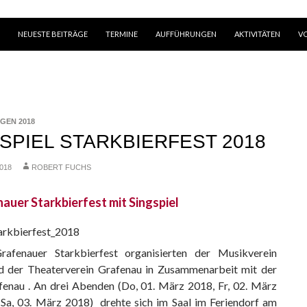
SPRINGE ZUM INHALT
NEUESTE BEITRÄGE
TERMINE
AUFFÜHRUNGEN
AKTIVITÄTEN
V
GEN 2018
SPIEL STARKBIERFEST 2018
018
ROBERT FUCHS
nauer Starkbierfest mit Singspiel
afenauer Starkbierfest organisierten der Musikverein
d der Theaterverein Grafenau in Zusammenarbeit mit der
fenau . An drei Abenden (Do, 01. März 2018, Fr, 02. März
Sa, 03. März 2018) drehte sich im Saal im Feriendorf am