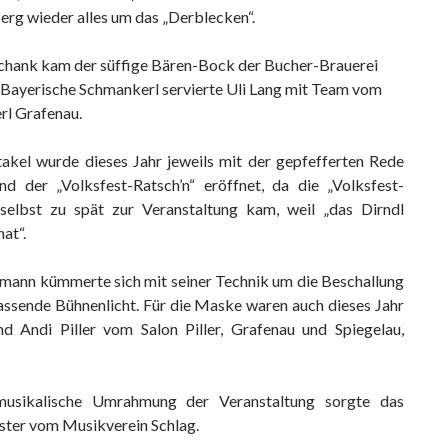
rg wieder alles um das „Derblecken“.
hank kam der süffige Bären-Bock der Bucher-Brauerei
 Bayerische Schmankerl servierte Uli Lang mit Team vom
rl Grafenau.
akel wurde dieses Jahr jeweils mit der gepfefferten Rede
d der „Volksfest-Ratsch’n“ eröffnet, da die „Volksfest-
 selbst zu spät zur Veranstaltung kam, weil „das Dirndl
at“.
mann kümmerte sich mit seiner Technik um die Beschallung
assende Bühnenlicht. Für die Maske waren auch dieses Jahr
d Andi Piller vom Salon Piller, Grafenau und Spiegelau,
musikalische Umrahmung der Veranstaltung sorgte das
ster vom Musikverein Schlag.