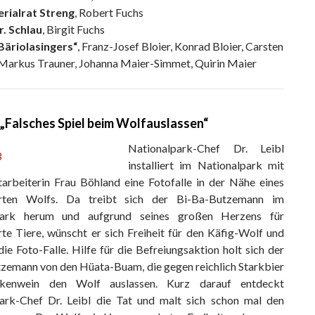
erialrat Streng
, Robert Fuchs
r. Schlau
, Birgit Fuchs
Bäriolasingers“
, Franz-Josef Bloier, Konrad Bloier, Carsten
 Markus Trauner, Johanna Maier-Simmet, Quirin Maier
 „Falsches Spiel beim Wolfauslassen“
Nationalpark-Chef Dr. Leibl
installiert im Nationalpark mit
tarbeiterin Frau Böhland eine Fotofalle in der Nähe eines
rrten Wolfs. Da treibt sich der Bi-Ba-Butzemann im
park herum und aufgrund seines großen Herzens für
rte Tiere, wünscht er sich Freiheit für den Käfig-Wolf und
ie Foto-Falle. Hilfe für die Befreiungsaktion holt sich der
zemann von den Hüata-Buam, die gegen reichlich Starkbier
kenwein den Wolf auslassen. Kurz darauf entdeckt
ark-Chef Dr. Leibl die Tat und malt sich schon mal den