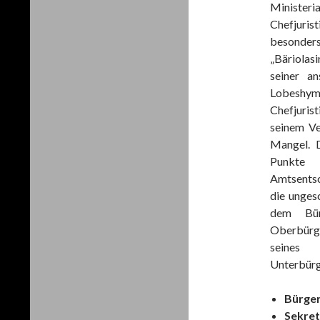
Minister
Chefjuri
besonde
„Bäriolas
seiner an
Lobeshymn
Chefjuris
seinem Ve
Mangel. D
Punkte 
Amtsentsc
die unges
dem Bür
Oberbürg
seines 
Unterbürg
Bürge
Sekret