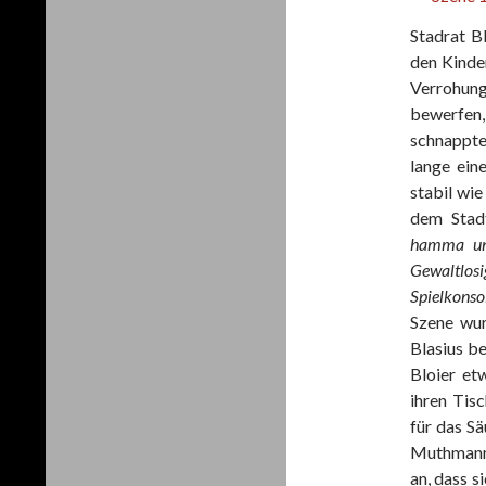
Stadrat B
den Kinde
Verrohung
bewerfen,
schnappte
lange ein
stabil wie
dem Stad
hamma uns
Gewaltlos
Spielkonsol
Szene wur
Blasius b
Bloier et
ihren Tis
für das S
Muthmann 
an, dass 