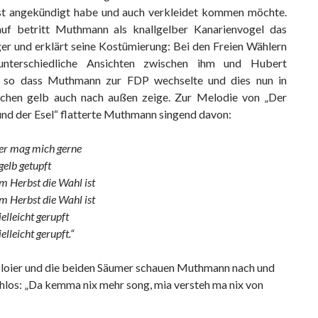
t angekündigt habe und auch verkleidet kommen möchte.
uf betritt Muthmann als knallgelber Kanarienvogel das
er und erklärt seine Kostümierung: Bei den Freien Wählern
nterschiedliche Ansichten zwischen ihm und Hubert
, so dass Muthmann zur FDP wechselte und dies nun in
schen gelb auch nach außen zeige. Zur Melodie von „Der
nd der Esel“ flatterte Muthmann singend davon:
er mag mich gerne
 gelb getupft
m Herbst die Wahl ist
m Herbst die Wahl ist
ielleicht gerupft
elleicht gerupft.“
Bloier und die beiden Säumer schauen Muthmann nach und
hlos: „Da kemma nix mehr song, mia versteh ma nix von