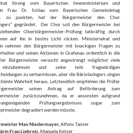
ialrat Streng vom Bayerischen Innenministerium und
stin Frau Dr. Schlau vom Bayerischen Gemeindetag
rs zu punkten, hat der Bürgermeister den Chor
ingers“ gegründet. Der Chor soll den Bürgermeister bei
stehenden Oberbürgermeister-Prüfung tatkräftig durch
en auf ihn in bestes Licht rücken. Ministerialrat und
tin nehmen den Bürgermeister mit knackigen Fragen zu
rhalten und seinen Aktionen in Grafenau ordentlich in die
er Bürgermeister versucht angestrengt möglichst viele
einzuheimsen und seine teils fragwürdigen
heidungen zu verharmlosen, aber die Bäriolasingers singen
chönte Wahrheit heraus. Letztendlich empfehlen die Prüfer
germeister seinen Antrag auf Beförderung zum
ermeister zurückzunehmen, da er ansonsten aufgrund
ungenügenden Prüfungsergebnisses sogar zum
ermeister degradiert werden müsste.
rmeister Max Niedermayer,
Alfons Tanzer
ärin Frau Liebreiz
, Manuela Ketzer