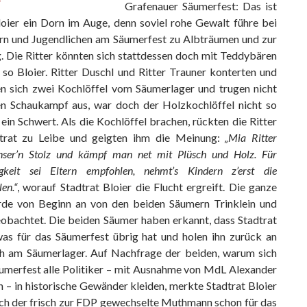
Grafenauer Säumerfest: Das ist
loier ein Dorn im Auge, denn soviel rohe Gewalt führe bei
rn und Jugendlichen am Säumerfest zu Albträumen und zur
. Die Ritter könnten sich stattdessen doch mit Teddybären
 so Bloier. Ritter Duschl und Ritter Trauner konterten und
n sich zwei Kochlöffel vom Säumerlager und trugen nicht
en Schaukampf aus, war doch der Holzkochlöffel nicht so
 ein Schwert. Als die Kochlöffel brachen, rückten die Ritter
trat zu Leibe und geigten ihm die Meinung:
„Mia Ritter
er’n Stolz und kämpf man net mit Plüsch und Holz. Für
igkeit sei Eltern empfohlen, nehmt’s Kindern z’erst die
en.“
, worauf Stadtrat Bloier die Flucht ergreift. Die ganze
de von Beginn an von den beiden Säumern Trinklein und
eobachtet. Die beiden Säumer haben erkannt, dass Stadtrat
was für das Säumerfest übrig hat und holen ihn zurück an
ch am Säumerlager. Auf Nachfrage der beiden, warum sich
äumerfest alle Politiker – mit Ausnahme von MdL Alexander
– in historische Gewänder kleiden, merkte Stadtrat Bloier
sich der frisch zur FDP gewechselte Muthmann schon für das