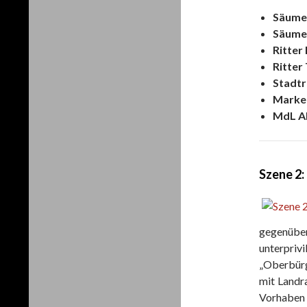
Säumer
Säumer
Ritter
Ritter
Stadtr
Marke
MdL A
Szene 2:
gegenübe
unterpri
„Oberbürg
mit Landr
Vorhaben