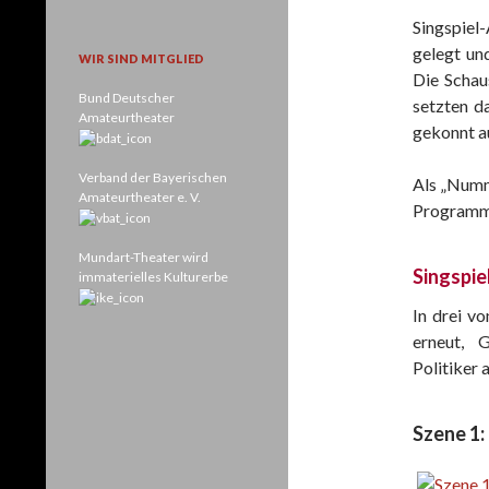
Singspiel
gelegt un
WIR SIND MITGLIED
Die Schau
Bund Deutscher
setzten d
Amateurtheater
gekonnt a
Verband der Bayerischen
Als „Numm
Amateurtheater e. V.
Programm
Mundart-Theater wird
Singspie
immaterielles Kulturerbe
In drei v
erneut, 
Politiker 
Szene 1