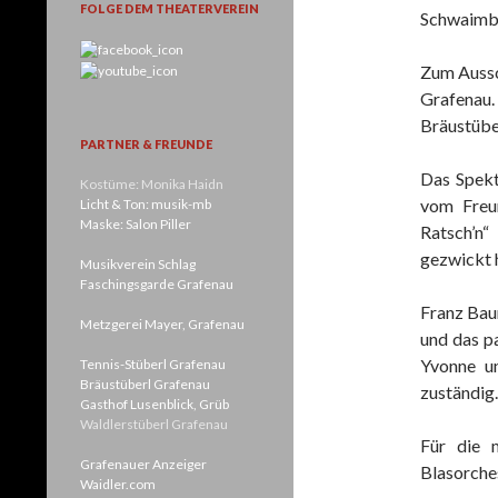
FOLGE DEM THEATERVEREIN
Schwaimbe
Zum Aussc
Grafenau.
Bräustübe
PARTNER & FREUNDE
Das Spekt
Kostüme: Monika Haidn
vom Freun
Licht & Ton: musik-mb
Maske: Salon Piller
Ratsch’n“
gezwickt h
Musikverein Schlag
Faschingsgarde Grafenau
Franz Bau
Metzgerei Mayer, Grafenau
und das p
Yvonne un
Tennis-Stüberl Grafenau
Bräustüberl Grafenau
zuständig.
Gasthof Lusenblick, Grüb
Waldlerstüberl Grafenau
Für die 
Grafenauer Anzeiger
Blasorche
Waidler.com