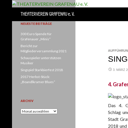
Suchen
THEATERVEREIN GRAFENAU e. V.
NEUESTE BEITRÄGE
300 Euro Spende für
Grafenauer „Minis“
Bericht zur
Mitgliederversammlung 2021
AUFFÜHRUN
SING
Schauspieler unterstützen
Musiker
Singspiel Starkbierfest 2018
3. MÄRZ 2
2017 Herbst-Stück:
„Boandlkramer Blues“
4. Grafe
ARCHIV
Das 4. Gr
Archiv
Schlag un
Stadt Gra
2018 und 