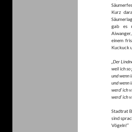
Säumerfes
Kurz dara
Säumerlag
gab es u
Aiwanger
einem fri
Kuckuck u
„Der Lindn
weil ich so
und wenn i
und wenn i
werd‘ ich v
werd‘ ich vi
Stadtrat 
sind sprac
Vögeln!“