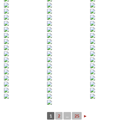
1
2
...
25
►