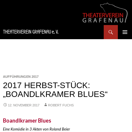
Suchen
THEATERVEREIN GRAFENAU e. V.
SPRINGE
PRIMÄR
ZUM
MENÜ
INHALT
AUFFÜHRUNGEN 2017
2017 HERBST-STÜCK:
„BOANDLKRAMER BLUES“
12. NOVEMBER 2017
ROBERT FUCHS
Boandlkramer Blues
Eine Komödie in 3 Akten von Roland Beier