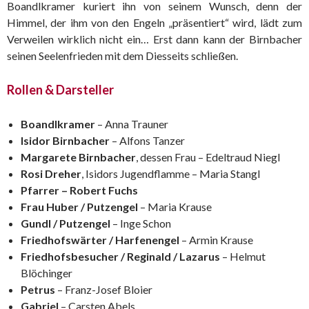
Boandlkramer kuriert ihn von seinem Wunsch, denn der
Himmel, der ihm von den Engeln „präsentiert“ wird, lädt zum
Verweilen wirklich nicht ein… Erst dann kann der Birnbacher
seinen Seelenfrieden mit dem Diesseits schließen.
Rollen & Darsteller
Boandlkramer
– Anna Trauner
Isidor Birnbacher
– Alfons Tanzer
Margarete Birnbacher
, dessen Frau – Edeltraud Niegl
Rosi Dreher
, Isidors Jugendflamme – Maria Stangl
Pfarrer – Robert Fuchs
Frau Huber / Putzengel
– Maria Krause
Gundl / Putzengel
– Inge Schon
Friedhofswärter / Harfenengel
– Armin Krause
Friedhofsbesucher / Reginald / Lazarus
– Helmut
Blöchinger
Petrus
– Franz-Josef Bloier
Gabriel
– Carsten Abels