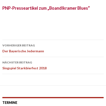
PNP-Presseartikel zum „Boandlkramer Blues“
Beitrags-
VORHERIGER BEITRAG
Navigation
Der Bayerische Jedermann
NÄCHSTER BEITRAG
Singspiel Starkbierfest 2018
TERMINE