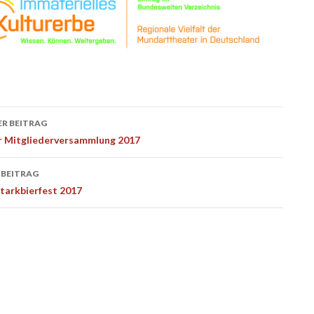
ags-
R BEITRAG
ation
ur Mitgliederversammlung 2017
 BEITRAG
Starkbierfest 2017