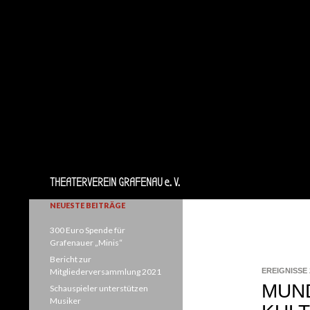
Suchen
THEATERVEREIN GRAFENAU e. V.
NEUESTE BEITRÄGE
300 Euro Spende für
Grafenauer „Minis“
Bericht zur
Mitgliederversammlung 2021
EREIGNISSE 
MUN
Schauspieler unterstützen
Musiker