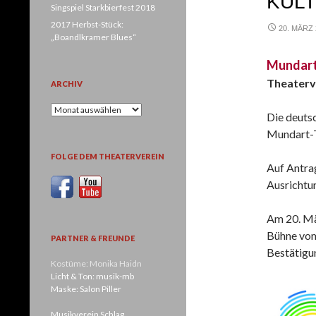
KUL
Singspiel Starkbierfest 2018
2017 Herbst-Stück:
20. MÄRZ 
„Boandlkramer Blues“
Mundart-
Theaterv
ARCHIV
Archiv
Die deut
Mundart-T
FOLGE DEM THEATERVEREIN
Auf Antra
Ausrichtu
Am 20. Mä
Bühne vom
PARTNER & FREUNDE
Bestätigu
Kostüme: Monika Haidn
Licht & Ton: musik-mb
Maske: Salon Piller
Musikverein Schlag