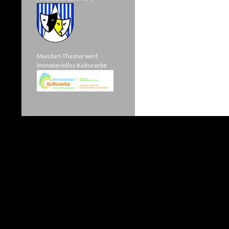
Mundart-Theater wird
immaterielles Kulturerbe